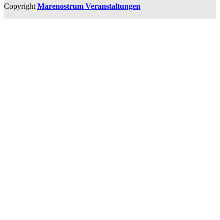
Copyright
Marenostrum Veranstaltungen
Entwicklung und Design
Toroshopping.de
Arbeiten Sie mit uns
Blog
Konzerte und Veranstaltungen
Alicante-Touren
Tourismusfachleute
Datenschutzrichtlinie
Política de cookies
Condiciones generales de contratación
Instagram
Facebook
Kontakt