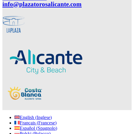
info@plazatorosalicante.com
English
(
Inglese
)
Français
(
Francese
)
Español
(
Spagnolo
)
Polski
(
Polacco
)