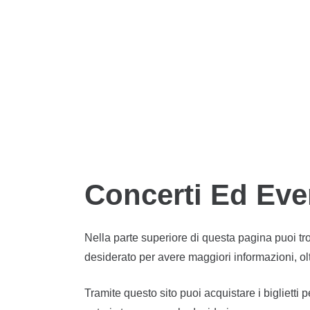
CONCERTO
11 mesi fa
FITO E FITIPALDIS – 06 Marzo 
Festival Della Musica E Del Cib
KYIVLAND – 18 Ottobre
CONCERTO
2 mesi fa
LATINEANDO
Concerti Ed Eve
Nella parte superiore di questa pagina puoi tro
desiderato per avere maggiori informazioni, oltr
Tramite questo sito puoi acquistare i biglietti p