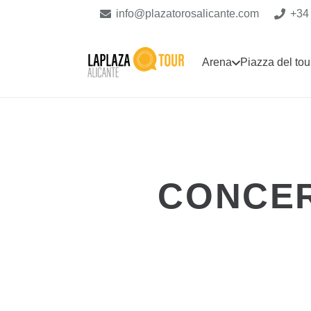
info@plazatorosalicante.com
+34
Arena
Piazza del tou
CONCER
CONCERTO
1 anno fa
MIGUEL BOSÉ – 17 LUGLIO
CONCERTO
1 anno fa
MANUEL CARRASCO – 19 Sett
CONCERTO
1 anno fa