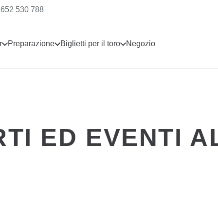
 652 530 788
r
Preparazione
Biglietti per il toro
Negozio
TI ED EVENTI A
CONCERTO
1 anno fa
TOM JONES – 13 
CONCERTO
1 anno fa
embre
JOAQUÍN SABINA 
CONCERTO
1 anno fa