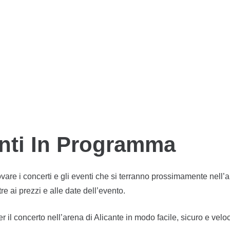
2026
PECOS – 16 AGOS
CONCERTO
2 mesi fa
o Di
I 4 REGNI
CONCERTO
2 mesi fa
Antonio Orozco
nti In Programma
vare i concerti e gli eventi che si terranno prossimamente nell’a
e ai prezzi e alle date dell’evento.
er il concerto nell’arena di Alicante in modo facile, sicuro e veloc