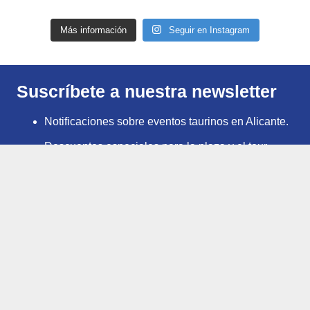
Más información
Seguir en Instagram
Suscríbete a nuestra newsletter
Notificaciones sobre eventos taurinos en Alicante.
Descuentos especiales para la plaza y el tour.
Reserva anticipada de entradas para corridas de
toros.
Otras sorpresas.
Suscribete a nuestra Newsletter