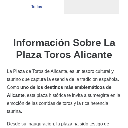
Todos
Trajes De
Barrera
Museo
Capilla Plaza
Enfermeria
Tendidos
Puerta
Museo
Torero
Plaza Toros
Taurino
Toros
Taurina
Plaza Toros
Grande Plaza
Taurino De
Información Sobre La
Alicante
Alicante
Plaza Toros Alicante
La Plaza de Toros de Alicante, es un tesoro cultural y
taurino que captura la esencia de la tradición española.
Como
uno de los destinos más emblemáticos de
Alicante
, esta plaza histórica te invita a sumergirte en la
emoción de las corridas de toros y la rica herencia
taurina.
Desde su inauguración, la plaza ha sido testigo de