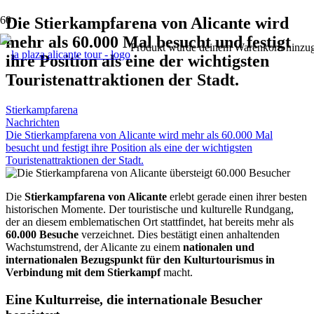
Die Stierkampfarena von Alicante wird
mehr als 60.000 Mal besucht und festigt
Produkt
wurde deinem Warenkorb hinzug
ihre Position als eine der wichtigsten
Touristenattraktionen der Stadt.
Stierkampfarena
Nachrichten
Die Stierkampfarena von Alicante wird mehr als 60.000 Mal
besucht und festigt ihre Position als eine der wichtigsten
Touristenattraktionen der Stadt.
Die
Stierkampfarena von Alicante
erlebt gerade einen ihrer besten
historischen Momente. Der touristische und kulturelle Rundgang,
der an diesem emblematischen Ort stattfindet, hat bereits mehr als
60.000 Besuche
verzeichnet. Dies bestätigt einen anhaltenden
Wachstumstrend, der Alicante zu einem
nationalen und
internationalen Bezugspunkt für den Kulturtourismus in
Verbindung mit dem Stierkampf
macht.
Eine Kulturreise, die internationale Besucher