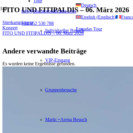
Tour
Deutsch
FITO UND FITIPALDIS – 06. März 2026
info@plazatorosalicante.com
English (Englisch)
França
Stierkampfarena
+34 652 530 788
Konzert
Entradas Tour
Individueller Besuch
FITO UND FITIPALDIS – 06. März 2026
Andere verwandte Beiträge
VIP-Eingang
Es wurden keine Ergebnisse gefunden.
Gruppenbesuche
Markt +Arena Besuch