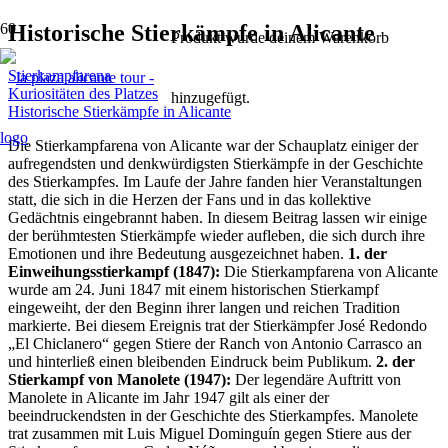
Historische Stierkämpfe in Alicante
Produkt
wurde deinem Warenkorb
Stierkampfarena
Kuriositäten des Platzes
hinzugefügt.
Historische Stierkämpfe in Alicante
Die Stierkampfarena von Alicante war der Schauplatz einiger der
aufregendsten und denkwürdigsten Stierkämpfe in der Geschichte
des Stierkampfes. Im Laufe der Jahre fanden hier Veranstaltungen
statt, die sich in die Herzen der Fans und in das kollektive
Gedächtnis eingebrannt haben. In diesem Beitrag lassen wir einige
der berühmtesten Stierkämpfe wieder aufleben, die sich durch ihre
Emotionen und ihre Bedeutung ausgezeichnet haben.
1. der
Einweihungsstierkampf (1847):
Die Stierkampfarena von Alicante
wurde am 24. Juni 1847 mit einem historischen Stierkampf
eingeweiht, der den Beginn ihrer langen und reichen Tradition
markierte. Bei diesem Ereignis trat der Stierkämpfer José Redondo
„El Chiclanero“ gegen Stiere der Ranch von Antonio Carrasco an
und hinterließ einen bleibenden Eindruck beim Publikum.
2. der
Stierkampf von Manolete (1947):
Der legendäre Auftritt von
Manolete in Alicante im Jahr 1947 gilt als einer der
beeindruckendsten in der Geschichte des Stierkampfes. Manolete
trat zusammen mit Luis Miguel Dominguín gegen Stiere aus der