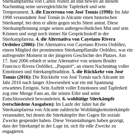
Stierkampfarena von Carlos Núñez an und bewies an diesem
Nachmittag seine unvergleichliche Tapferkeit und sein
Temperament.
3. die Encerrona von José Tomás (1998):
Im Jahr
1998 veranstaltete José Tomás in Alicante einen historischen
Stierkampf, bei dem er allein gegen sechs Stiere antrat. Diese
Stierkampfleistung zeigte seinen außergewöhnlichen Mut und sein
Können und sorgt noch immer für Gesprächsstoff in der
Stierkampfarena.
4. die Alternativa von Cayetano Rivera
Ordóñez (2006):
Die Alternativa von Cayetano Rivera Ordóñez,
einem Mitglied der prominenten Stierkampffamilie Ordóñez, war ein
aufregender Moment in der jüngeren Geschichte des Platzes. Am
17. Juni 2006 erhielt er seine Alternative von seinem Bruder
Francisco Rivera Ordóñez, „Paquirri“, an einem Nachmittag voller
Emotionen und Stierkampftradition.
5. die Rückkehr von José
Tomás (2016):
Die Rückkehr von José Tomás nach Alicante im
Jahr 2016 nach langer Abwesenheit war ein mit Spannung
erwartetes Ereignis. Sein Auftritt voller Emotionen und Tapferkeit
zog eine Menge Fans an, die seinen Eifer und seine
Entschlossenheit bewunderten.
6. wohltätige Stierkämpfe
(verschiedene Ausgaben):
Im Laufe der Jahre hat die
Stierkampfarena von Alicante zahlreiche Wohltätigkeitsstierkämpfe
veranstaltet, bei denen die Stierkämpfer ihre Gagen für soziale
Zwecke gespendet haben. Diese Veranstaltungen haben gezeigt,
dass der Stierkampf in der Lage ist, sich für edle Zwecke zu
engagieren.