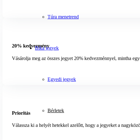
Túra menetrend
20% kedvezmény
Bika jegyek
Vásárolja meg az összes jegyet 20% kedvezménnyel, mintha egy
Egyedi jegyek
Bérletek
Prioritás
Válassza ki a helyét hetekkel azelőtt, hogy a jegyeket a nagyközö