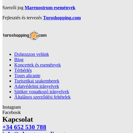
Szerzői jog
Marenostrum események
Fejlesztés és tervezés
Toroshopping.com
Dolgozzon velünk
Blog
Koncertek és események
Térbérlés
Tours alicante
Turisztikai szakemberek
Adatvédelmi irányelvek
Sütikre vonatkozó irányelvek
Általános szerződési feltételek
Instagram
Facebook
Kapcsolat
+34 652 530 788