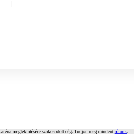
dal-aréna megtekintésére szakosodott cég. Tudjon meg mindent
rólunk
.