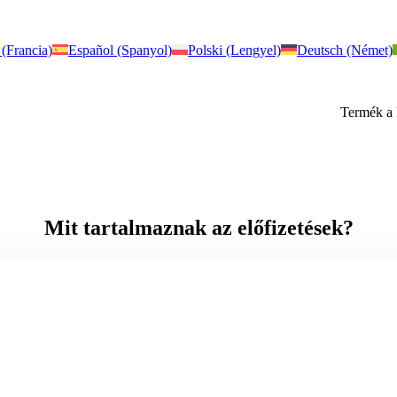
 (Francia)
Español (Spanyol)
Polski (Lengyel)
Deutsch (Német)
Termék
a 
Mit tartalmaznak az előfizetések?