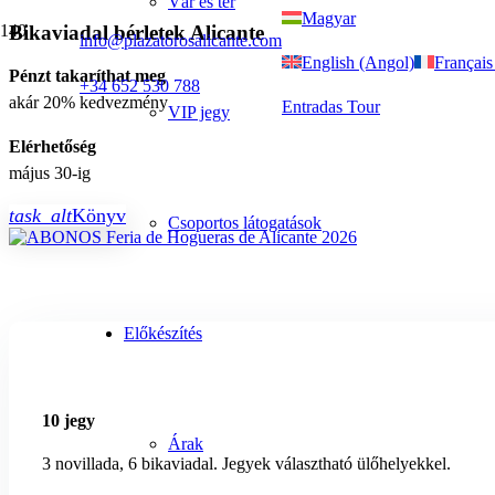
Vár és tér
Magyar
Bikaviadal bérletek Alicante
info@plazatorosalicante.com
English (Angol)
Français
Pénzt takaríthat meg
+34 652 530 788
akár 20% kedvezmény
Entradas Tour
VIP jegy
Elérhetőség
május 30-ig
task_alt
Könyv
Csoportos látogatások
Előkészítés
10 jegy
Árak
3 novillada, 6 bikaviadal. Jegyek választható ülőhelyekkel.