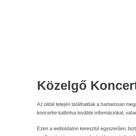
KONCERT
11 hónap telt el
MANUEL CARRASCO – Szeptem
KYIVLAND Étel- És Zenei Feszti
Október 18.
KONCERT
2 hónap telt el
LATINEANDO
Közelgő Koncer
Az oldal tetején találhatóak a hamarosan meg
koncertre kattintva további információkat, vala
Ezen a weboldalon keresztül egyszerűen, bizto