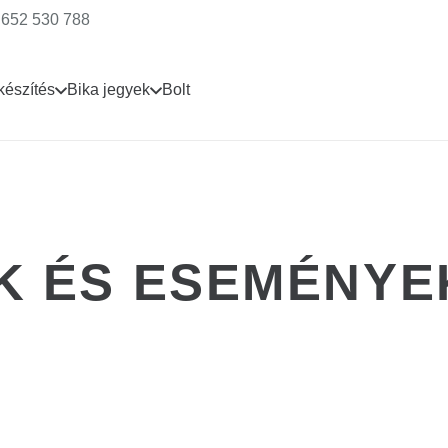
 652 530 788
készítés
Bika jegyek
Bolt
 ÉS ESEMÉNYE
KONCERT
1 év telt el
.
TOM JONES – AUG
KONCERT
1 év telt el
PECOS – AUGUSZT
KONCERT
1 év telt el