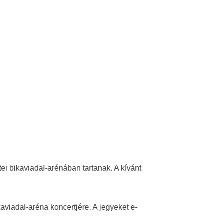
 – 2026. Március 06.
nk Legjobb Évei
i bikaviadal-arénában tartanak. A kívánt
viadal-aréna koncertjére. A jegyeket e-