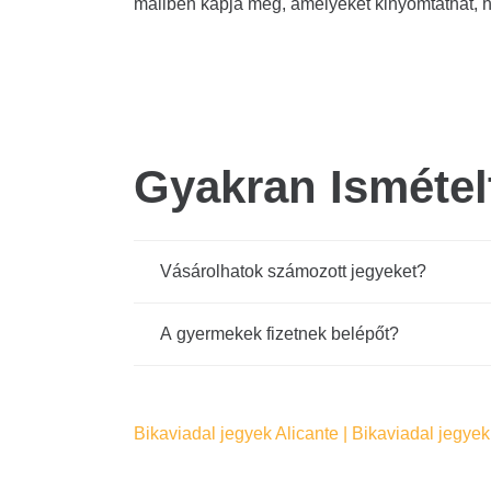
mailben kapja meg, amelyeket kinyomtathat, h
Gyakran Isméte
Vásárolhatok számozott jegyeket?
A gyermekek fizetnek belépőt?
Bikaviadal
jegyek Alicante | Bikaviadal jegye