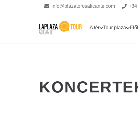
info@plazatorosalicante.com
+34
A tér
Tour plaza
Elő
KONCERTEK
KONCERT
1 év telt el
JOAQUÍN SABINA – JÚLIUS 12
KONCERT
1 év telt el
MIGUEL BOSÉ – JÚLIUS 17.
KONCERT
1 év telt el