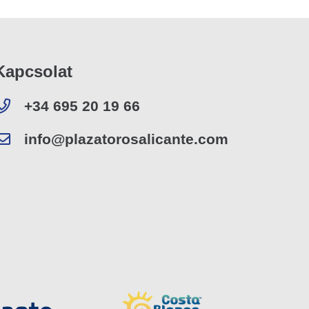
Kapcsolat
+34 695 20 19 66
info@plazatorosalicante.com