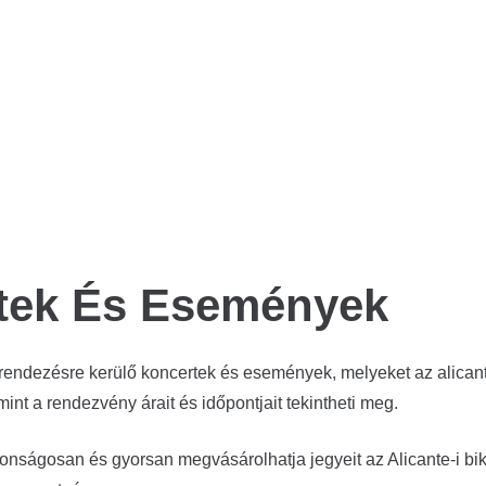
ber 19.
FITO ÉS FITIPALDIS
KONCERT
2 hónap telt el
vál –
A 4 Királyság
KONCERT
2 hónap telt el
Hombres G – Életü
tek És Események
rendezésre kerülő koncertek és események, melyeket az alicante
mint a rendezvény árait és időpontjait tekintheti meg.
nságosan és gyorsan megvásárolhatja jegyeit az Alicante-i bika