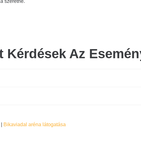
a szeretné.
lt Kérdések Az Esemén
k
|
Bikaviadal aréna látogatása