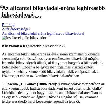
Az alicantei bikaviadal-aréna leghíresebb
bikaviadorai
Termék
a kosárba helyezve.
Bullring
A tér érdekességei
Az alicantei bikaviadal-aréna leghíresebb bikaviadorai
Kik voltak a leghíresebb bikaviadalok?
Az alicantei bikaviadal-aréna az évek során számtalan bikaviadal
szemtanúja volt, és számos ilyen emlékezetes bikaviadal mögött
legendás bikaviadorok állnak, akik nyomot hagytak a bikaviadalok
történetében. Ebben a bejegyzésben izgalmas visszatekintést
nyújtunk néhány kiemelkedő bikaviadalra, akik elkápráztatták a
közönséget ebben az ikonikus bikaviadal-arénában.
1. Joselito „El Gallo” (1888-1920)
: A bikaviadalok történetében az
egyik legnagyobb hatású bikaviadalként ismert Joselito „El Gallo”
kitörölhetetlen nyomot hagyott az alicantei bikaviadal-arénában és
az egész bikaviadal-világban. Bátor és elegáns stílusa, valamint
térdre ereszkedő harci képessége legendává tette őt.