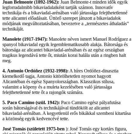
Juan Belmonte (1892-1962):
Juan Belmonte-t minden idők egyik
legforradalmibb bikaviadalaiként tartják számon. Innovatív
technikája és a bikaviadal-arénában való jártassága felejthetetlenné
tette alicantei előadásait. Úttörő szerepet játszott a bikaviadalok
módjának megváltoztatásában, bevezetve a „természetes áthaladás”
technikáját.
Manolete (1917-1947):
Manolete néven ismert Manuel Rodríguez a
spanyol bikaviadal egyik legemblematikusabb alakja. Bátorsága és
bátorsága az alicantei bikaviadal-arénában és az egész országban
tragikus legendává tette őt, miután korai halála után a ringben halt
meg.
4. Antonio Ordóñez (1932-1998):
A híres Ordóñez-dinasztia
kiemelkedő tagja, Antonio kitörölhetetlen nyomot hagyott
Alicantéban és egész Spanyolországban. Klasszikus stílusa,
valamint a köpeny és a muleta kezelésében való jártassága
felejthetetlenné tette őt a rajongók számára.
5. Paco Camino (szül. 1942):
Paco Camino egész pályafutása
során bátorságával és technikájával tündökölt az alicantei
bikaviadal-arénában. A kegyetlenül erős bikákkal szembeni kitartása
a közönség egyik kedvencévé tette.
José Tomás (született 1975-ben
): José Tomás egy kortárs figura,