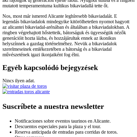
aki rajongók új generációit ejtette rabul. Nyugodt stílusa és a ringben
mutatott temperamentuma kultikus bikaviadallá tette őt.
Nos, most már ismered Alicante leghíresebb bikaviadalát. E
legendás bikaviadalok mindegyike kitörölhetetlen nyomot hagyott
az alicantei bikaviadal-arénában és általában a bikaviadalokban. A
ringben végrehajtott hőstetteik, bátorságuk és ügyességük nézők
generációit hozta lázba, és hozzájárultak ennek az ikonikus
helyszínnek a gazdag történelméhez. Nevük a bikaviadalok
szerelmeseinek emlékezetében a bátorság és a bikaviadal
művészetének igazi ikonjaiként fog élni.
Egyéb kapcsolódó bejegyzések
Nincs ilyen adat.
Suscríbete a nuestra newsletter
Notificaciones sobre eventos taurinos en Alicante.
Descuentos especiales para la plaza y el tour.
Reserva anticipada de entradas para corridas de toros.