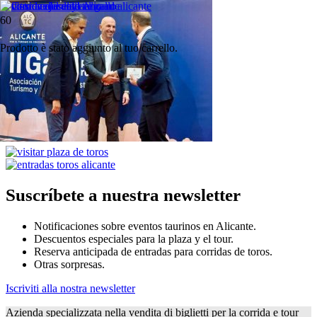
PECOS – 16 AGOSTO
Prodotto
è stato aggiunto al tuo carrello.
Bullring
concerto
PECOS – 16 AGOSTO
Altri post correlati
Suscríbete a nuestra newsletter
Notificaciones sobre eventos taurinos en Alicante.
Descuentos especiales para la plaza y el tour.
Reserva anticipada de entradas para corridas de toros.
Otras sorpresas.
Iscriviti alla nostra newsletter
Azienda specializzata nella vendita di biglietti per la corrida e tour