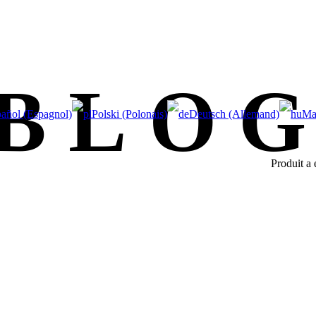
BLO
añol (Espagnol)
Polski (Polonais)
Deutsch (Allemand)
Ma
Produit
a é