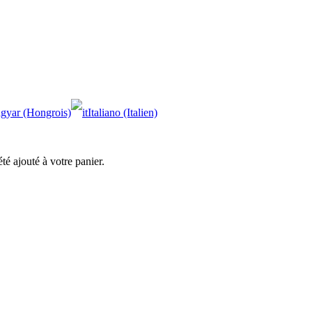
G
gyar (Hongrois)
Italiano (Italien)
té ajouté à votre panier.