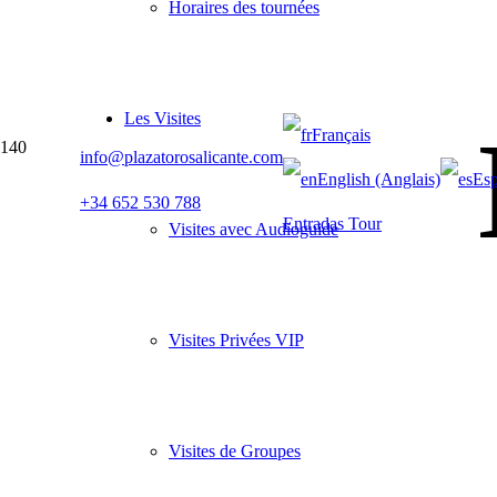
Horaires des tournées
Les Visites
Français
info@plazatorosalicante.com
English (Anglais)
Esp
+34 652 530 788
Entradas Tour
Visites avec Audioguide
Visites Privées VIP
Visites de Groupes