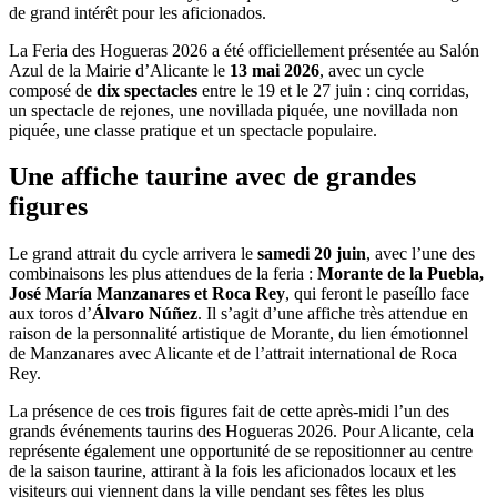
de grand intérêt pour les aficionados.
La Feria des Hogueras 2026 a été officiellement présentée au Salón
Azul de la Mairie d’Alicante le
13 mai 2026
, avec un cycle
composé de
dix spectacles
entre le 19 et le 27 juin : cinq corridas,
un spectacle de rejones, une novillada piquée, une novillada non
piquée, une classe pratique et un spectacle populaire.
Une affiche taurine avec de grandes
figures
Le grand attrait du cycle arrivera le
samedi 20 juin
, avec l’une des
combinaisons les plus attendues de la feria :
Morante de la Puebla,
José María Manzanares et Roca Rey
, qui feront le paseíllo face
aux toros d’
Álvaro Núñez
. Il s’agit d’une affiche très attendue en
raison de la personnalité artistique de Morante, du lien émotionnel
de Manzanares avec Alicante et de l’attrait international de Roca
Rey.
La présence de ces trois figures fait de cette après-midi l’un des
grands événements taurins des Hogueras 2026. Pour Alicante, cela
représente également une opportunité de se repositionner au centre
de la saison taurine, attirant à la fois les aficionados locaux et les
visiteurs qui viennent dans la ville pendant ses fêtes les plus