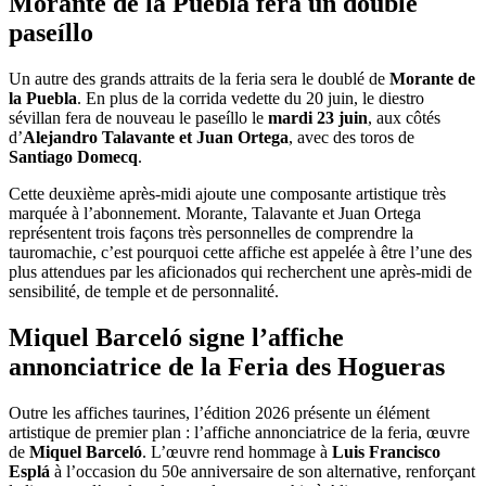
Morante de la Puebla fera un double
paseíllo
Un autre des grands attraits de la feria sera le doublé de
Morante de
la Puebla
. En plus de la corrida vedette du 20 juin, le diestro
sévillan fera de nouveau le paseíllo le
mardi 23 juin
, aux côtés
d’
Alejandro Talavante et Juan Ortega
, avec des toros de
Santiago Domecq
.
Cette deuxième après-midi ajoute une composante artistique très
marquée à l’abonnement. Morante, Talavante et Juan Ortega
représentent trois façons très personnelles de comprendre la
tauromachie, c’est pourquoi cette affiche est appelée à être l’une des
plus attendues par les aficionados qui recherchent une après-midi de
sensibilité, de temple et de personnalité.
Miquel Barceló signe l’affiche
annonciatrice de la Feria des Hogueras
Outre les affiches taurines, l’édition 2026 présente un élément
artistique de premier plan : l’affiche annonciatrice de la feria, œuvre
de
Miquel Barceló
. L’œuvre rend hommage à
Luis Francisco
Esplá
à l’occasion du 50e anniversaire de son alternative, renforçant