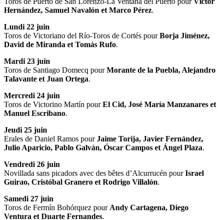
Toros de Puerto de San Lorenzo-La Ventana del Puerto pour
Víctor
Hernández, Samuel Navalón et Marco Pérez
.
Lundi 22 juin
Toros de Victoriano del Río-Toros de Cortés pour
Borja Jiménez,
David de Miranda et Tomás Rufo
.
Mardi 23 juin
Toros de Santiago Domecq pour
Morante de la Puebla, Alejandro
Talavante et Juan Ortega
.
Mercredi 24 juin
Toros de Victorino Martín pour
El Cid, José María Manzanares et
Manuel Escribano
.
Jeudi 25 juin
Erales de Daniel Ramos pour
Jaime Torija, Javier Fernández,
Julio Aparicio, Pablo Galván, Óscar Campos et Ángel Plaza
.
Vendredi 26 juin
Novillada sans picadors avec des bêtes d’Alcurrucén pour
Israel
Guirao, Cristóbal Granero et Rodrigo Villalón
.
Samedi 27 juin
Toros de Fermín Bohórquez pour
Andy Cartagena, Diego
Ventura et Duarte Fernandes
.