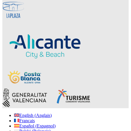
English
(
Anglais
)
Français
Español
(
Espagnol
)