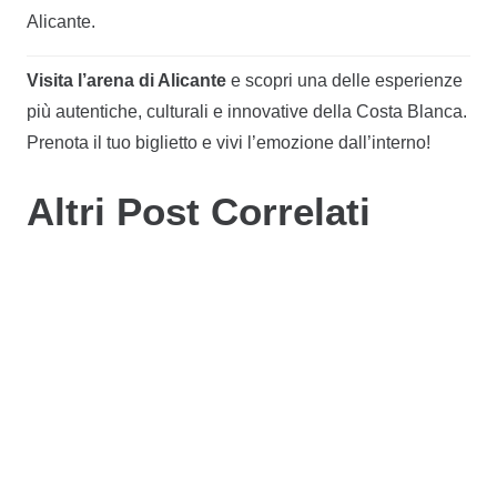
Alicante.
Visita l’arena di Alicante
e scopri una delle esperienze
più autentiche, culturali e innovative della Costa Blanca.
Prenota il tuo biglietto e vivi l’emozione dall’interno!
CURIOSITÀ DELLA PIAZZA
2 anni fa
Altri Post Correlati
I Vincitori Del Premio Innovazione
Nella Promozione Delle Destinazioni
CURIOSITÀ DELLA PIAZZA
2 anni fa
CURIOSITÀ DELLA PIAZZA
3 anni fa
I 5 Migliori Musei Di Alicante
Quali Sono Le Corride Dei Falò Di
Alicante?
CURIOSITÀ DELLA PIAZZA
3 anni fa
CURIOSITÀ DELLA PIAZZA
3 anni fa
Corride Storiche Ad Alicante
I Toreri Più Famosi Dell’arena Di
Alicante
CURIOSITÀ DELLA PIAZZA
3 anni fa