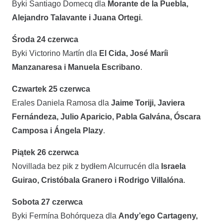
Byki Santiago Domecq dla
Morante de la Puebla,
Alejandro Talavante i Juana Ortegi
.
Środa 24 czerwca
Byki Victorino Martín dla
El Cida, José Maríi
Manzanaresa i Manuela Escribano
.
Czwartek 25 czerwca
Erales Daniela Ramosa dla
Jaime Toriji, Javiera
Fernándeza, Julio Aparicio, Pabla Galvána, Óscara
Camposa i Ángela Plazy
.
Piątek 26 czerwca
Novillada bez pik z bydłem Alcurrucén dla
Israela
Guirao, Cristóbala Granero i Rodrigo Villalóna
.
Sobota 27 czerwca
Byki Fermína Bohórqueza dla
Andy’ego Cartageny,