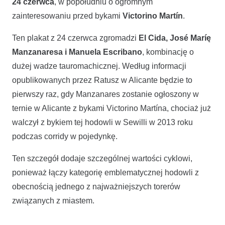
24 czerwca
, w popołudniu o ogromnym
zainteresowaniu przed bykami
Victorino Martín
.
Ten plakat z 24 czerwca zgromadzi
El Cida, José Maríę
Manzanaresa i Manuela Escribano
, kombinację o
dużej wadze tauromachicznej. Według informacji
opublikowanych przez Ratusz w Alicante będzie to
pierwszy raz, gdy Manzanares zostanie ogłoszony w
ternie w Alicante z bykami Victorino Martína, chociaż już
walczył z bykiem tej hodowli w Sewilli w 2013 roku
podczas corridy w pojedynkę.
Ten szczegół dodaje szczególnej wartości cyklowi,
ponieważ łączy kategorię emblematycznej hodowli z
obecnością jednego z najważniejszych torerów
związanych z miastem.