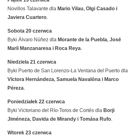
Novillos Talavante dla
Mario Vilau, Olgi Casado i
Javiera Cuartero
.
Sobota 20 czerwca
Byki Álvaro Núñez dla
Morante de la Puebla, José
Maríi Manzanaresa i Roca Reya
.
Niedziela 21 czerwca
Byki Puerto de San Lorenzo-La Ventana del Puerto dla
Víctora Hernándeza, Samuela Navalóna i Marco
Péreza
.
Poniedziałek 22 czerwca
Byki Victoriano del Río-Toros de Cortés dla
Borji
Jiméneza, Davida de Mirandy i Tomása Rufo
.
Wtorek 23 czerwca